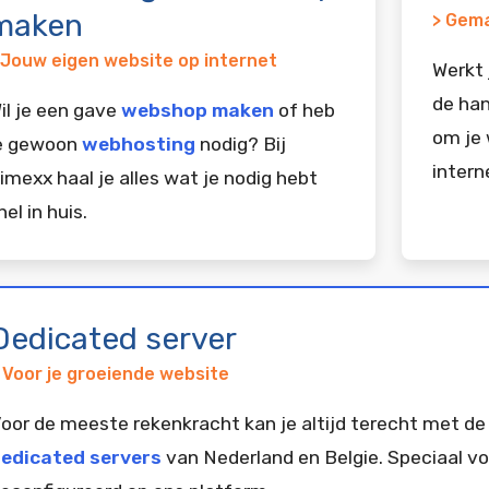
maken
> Gema
 Jouw eigen website op internet
Werkt 
de han
il je een gave
webshop maken
of heb
om je 
e gewoon
webhosting
nodig? Bij
intern
imexx haal je alles wat je nodig hebt
nel in huis.
Dedicated server
 Voor je groeiende website
oor de meeste rekenkracht kan je altijd terecht met de
edicated servers
van Nederland en Belgie. Speciaal vo