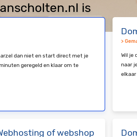
nscholten.nl is
keerd bij
Vimexx
Dom
> Gema
Wil je
arzel dan niet en start direct met je
naar j
minuten geregeld en klaar om te
elkaar
Webhosting of webshop
Dom