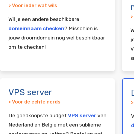
> Voor ieder wat wils
>
Wil je een andere beschikbare
domeinnaam checken
? Misschien is
W
jouw droomdomein nog wel beschikbaar
j
om te checken!
V
s
VPS server
> Voor de echte nerds
>
De goedkoopste budget
VPS server
van
V
Nederland en Belgie met een sublieme
d
performance en uptime? Bestel en zet